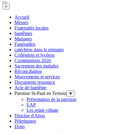
×
Accueil
Messes
Fraternités locales
baptêmes
Mariages
Funérailles
catéchèse dans le primaire
Collégiens et lycéens
Communions 2026
Sacrement des malades
Réconciliation
Mouvements et services
Documents ressource
Acte de baptême
Paroisse St-Paul en Ternois
▼
Présentation de la paroisse
EAP
Les relais village
Diocèse d'Arras
Pèlerinages
Dons