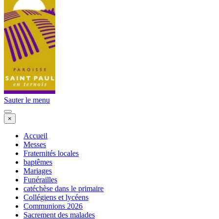
Sauter le menu
×
Accueil
Messes
Fraternités locales
baptêmes
Mariages
Funérailles
catéchèse dans le primaire
Collégiens et lycéens
Communions 2026
Sacrement des malades