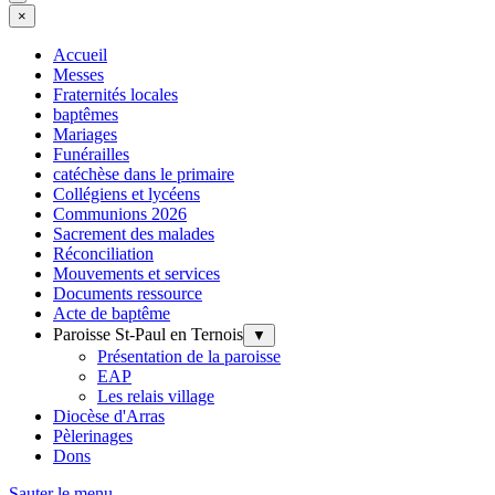
×
Accueil
Messes
Fraternités locales
baptêmes
Mariages
Funérailles
catéchèse dans le primaire
Collégiens et lycéens
Communions 2026
Sacrement des malades
Réconciliation
Mouvements et services
Documents ressource
Acte de baptême
Paroisse St-Paul en Ternois
▼
Présentation de la paroisse
EAP
Les relais village
Diocèse d'Arras
Pèlerinages
Dons
Sauter le menu