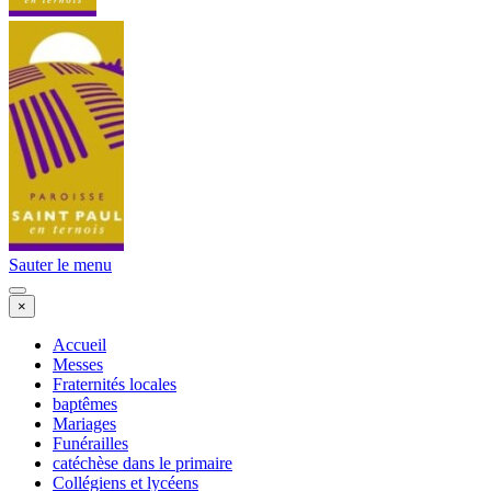
Sauter le menu
×
Accueil
Messes
Fraternités locales
baptêmes
Mariages
Funérailles
catéchèse dans le primaire
Collégiens et lycéens