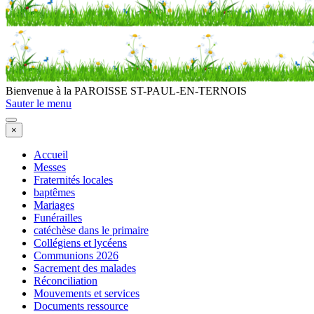
Bienvenue à la PAROISSE ST-PAUL-EN-TERNOIS
Sauter le menu
×
Accueil
Messes
Fraternités locales
baptêmes
Mariages
Funérailles
catéchèse dans le primaire
Collégiens et lycéens
Communions 2026
Sacrement des malades
Réconciliation
Mouvements et services
Documents ressource