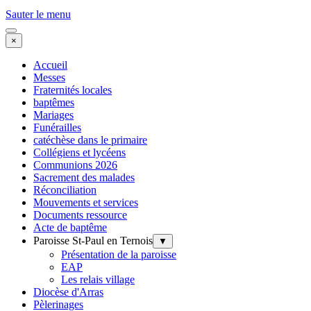
Sauter le menu
×
Accueil
Messes
Fraternités locales
baptêmes
Mariages
Funérailles
catéchèse dans le primaire
Collégiens et lycéens
Communions 2026
Sacrement des malades
Réconciliation
Mouvements et services
Documents ressource
Acte de baptême
Paroisse St-Paul en Ternois
▼
Présentation de la paroisse
EAP
Les relais village
Diocèse d'Arras
Pèlerinages