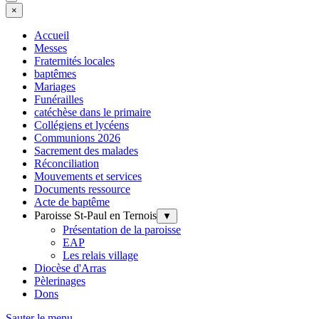
×
Accueil
Messes
Fraternités locales
baptêmes
Mariages
Funérailles
catéchèse dans le primaire
Collégiens et lycéens
Communions 2026
Sacrement des malades
Réconciliation
Mouvements et services
Documents ressource
Acte de baptême
Paroisse St-Paul en Ternois
▼
Présentation de la paroisse
EAP
Les relais village
Diocèse d'Arras
Pèlerinages
Dons
Sauter le menu