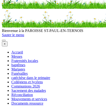
Bienvenue à la PAROISSE ST-PAUL-EN-TERNOIS
Sauter le menu
×
Accueil
Messes
Fraternités locales
baptêmes
Mariages
Funérailles
catéchèse dans le primaire
Collégiens et lycéens
Communions 2026
Sacrement des malades
Réconciliation
Mouvements et services
Documents ressource