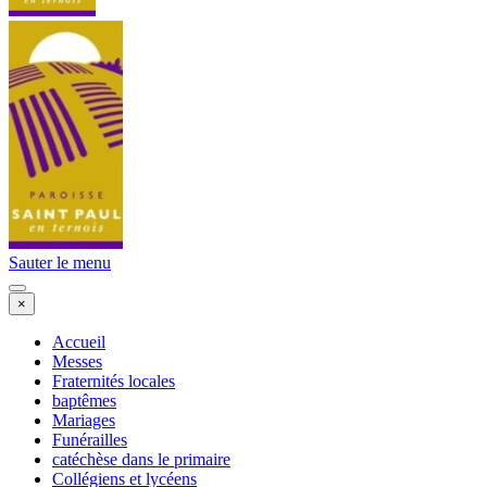
Sauter le menu
×
Accueil
Messes
Fraternités locales
baptêmes
Mariages
Funérailles
catéchèse dans le primaire
Collégiens et lycéens