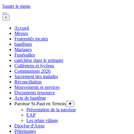
Sauter le menu
×
Accueil
Messes
Fraternités locales
baptêmes
Mariages
Funérailles
catéchèse dans le primaire
Collégiens et lycéens
Communions 2026
Sacrement des malades
Réconciliation
Mouvements et services
Documents ressource
Acte de baptême
Paroisse St-Paul en Ternois
▼
Présentation de la paroisse
EAP
Les relais village
Diocèse d'Arras
Pèlerinages