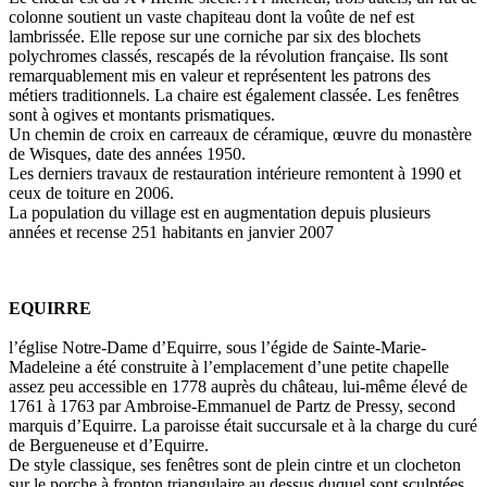
colonne soutient un vaste chapiteau dont la voûte de nef est
lambrissée. Elle repose sur une corniche par six des blochets
polychromes classés, rescapés de la révolution française. Ils sont
remarquablement mis en valeur et représentent les patrons des
métiers traditionnels. La chaire est également classée. Les fenêtres
sont à ogives et montants prismatiques.
Un chemin de croix en carreaux de céramique, œuvre du monastère
de Wisques, date des années 1950.
Les derniers travaux de restauration intérieure remontent à 1990 et
ceux de toiture en 2006.
La population du village est en augmentation depuis plusieurs
années et recense 251 habitants en janvier 2007
EQUIRRE
l’église Notre-Dame d’Equirre, sous l’égide de Sainte-Marie-
Madeleine a été construite à l’emplacement d’une petite chapelle
assez peu accessible en 1778 auprès du château, lui-même élevé de
1761 à 1763 par Ambroise-Emmanuel de Partz de Pressy, second
marquis d’Equirre. La paroisse était succursale et à la charge du curé
de Bergueneuse et d’Equirre.
De style classique, ses fenêtres sont de plein cintre et un clocheton
sur le porche à fronton triangulaire au dessus duquel sont sculptées