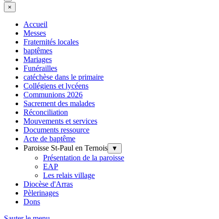
×
Accueil
Messes
Fraternités locales
baptêmes
Mariages
Funérailles
catéchèse dans le primaire
Collégiens et lycéens
Communions 2026
Sacrement des malades
Réconciliation
Mouvements et services
Documents ressource
Acte de baptême
Paroisse St-Paul en Ternois
▼
Présentation de la paroisse
EAP
Les relais village
Diocèse d'Arras
Pèlerinages
Dons
Sauter le menu