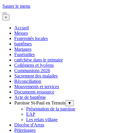
Sauter le menu
×
Accueil
Messes
Fraternités locales
baptêmes
Mariages
Funérailles
catéchèse dans le primaire
Collégiens et lycéens
Communions 2026
Sacrement des malades
Réconciliation
Mouvements et services
Documents ressource
Acte de baptême
Paroisse St-Paul en Ternois
▼
Présentation de la paroisse
EAP
Les relais village
Diocèse d'Arras
Pèlerinages