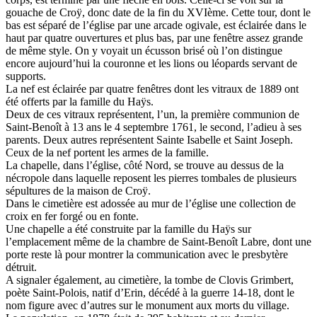
gouache de Croÿ, donc date de la fin du XVIème. Cette tour, dont le
bas est séparé de l’église par une arcade ogivale, est éclairée dans le
haut par quatre ouvertures et plus bas, par une fenêtre assez grande
de même style. On y voyait un écusson brisé où l’on distingue
encore aujourd’hui la couronne et les lions ou léopards servant de
supports.
La nef est éclairée par quatre fenêtres dont les vitraux de 1889 ont
été offerts par la famille du Haÿs.
Deux de ces vitraux représentent, l’un, la première communion de
Saint-Benoît à 13 ans le 4 septembre 1761, le second, l’adieu à ses
parents. Deux autres représentent Sainte Isabelle et Saint Joseph.
Ceux de la nef portent les armes de la famille.
La chapelle, dans l’église, côté Nord, se trouve au dessus de la
nécropole dans laquelle reposent les pierres tombales de plusieurs
sépultures de la maison de Croÿ.
Dans le cimetière est adossée au mur de l’église une collection de
croix en fer forgé ou en fonte.
Une chapelle a été construite par la famille du Haÿs sur
l’emplacement même de la chambre de Saint-Benoît Labre, dont une
porte reste là pour montrer la communication avec le presbytère
détruit.
A signaler également, au cimetière, la tombe de Clovis Grimbert,
poète Saint-Polois, natif d’Erin, décédé à la guerre 14-18, dont le
nom figure avec d’autres sur le monument aux morts du village.