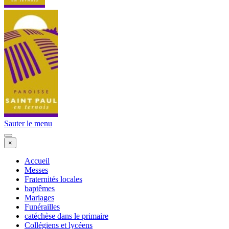
Sauter le menu
×
Accueil
Messes
Fraternités locales
baptêmes
Mariages
Funérailles
catéchèse dans le primaire
Collégiens et lycéens