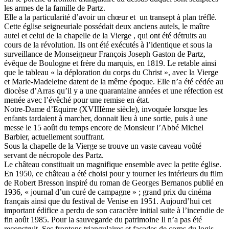
les armes de la famille de Partz.
Elle a la particularité d’avoir un chœur et un transept à plan tréflé.
Cette église seigneuriale possédait deux anciens autels, le maître
autel et celui de la chapelle de la Vierge , qui ont été détruits au
cours de la révolution. Ils ont été exécutés à l’identique et sous la
surveillance de Monseigneur François Joseph Gaston de Partz,
évêque de Boulogne et frère du marquis, en 1819. Le retable ainsi
que le tableau « la déploration du corps du Christ », avec la Vierge
et Marie-Madeleine datent de la même époque. Elle n’a été cédée au
diocèse d’Arras qu’il y a une quarantaine années et une réfection est
menée avec l’évêché pour une remise en état.
Notre-Dame d’Equirre (XVIIIème siècle), invoquée lorsque les
enfants tardaient à marcher, donnait lieu à une sortie, puis à une
messe le 15 août du temps encore de Monsieur l’Abbé Michel
Barbier, actuellement souffrant.
Sous la chapelle de la Vierge se trouve un vaste caveau voûté
servant de nécropole des Partz.
Le château constituait un magnifique ensemble avec la petite église.
En 1950, ce château a été choisi pour y tourner les intérieurs du film
de Robert Bresson inspiré du roman de Georges Bernanos publié en
1936, « journal d’un curé de campagne » ; grand prix du cinéma
français ainsi que du festival de Venise en 1951. Aujourd’hui cet
important édifice a perdu de son caractère initial suite à l’incendie de
fin août 1985. Pour la sauvegarde du patrimoine Il n’a pas été
reconstruit. Ses frontons triangulaires et façades de corps du logis