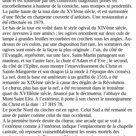
taille et est soutenue par des contreforts diagonaux portés en
encorbellement à hauteur de la corniche, sans trompes ni pendentifs.
La partie haute de la tour date du XVIème siècle, et est surmontée
d’une flèche en charpente couverte d’ardoises. Une restauration a
été effectuée en 1979.
Le bas de la tour est voûté dans le style ogival du XIVème siècle,
avec nervures à tore aminci ; les ogives retombent sur deux culs de
lampe à grandes feuilles recourbées en crochets sous les angles. Au-
dessus de ces culots, par une disposition fort rare, les sommiers des
ogives sont ornés de la façon la plus originale : l’un, du côté de
l’Evangile, représente, sur une face, Saint-Martin partageant son
manteau, et sur l’autre face, la chute d’Adam et d’Eve ; le second,
du côté de l’Epître, nous montre l’ensevelissement du Christ et
Sainte-Marguerite et son dragon (à la mode à l’époque des croisés).
La nef, dont la base est antérieure à un graffiti de 1510, a été
remaniée au XIXème siècle à cause des dégâts de la Révolution.
Le chœur, plus bas que la nef, a été reconstruit dans le troisième
quart du XVIIIème siècle, financé par le décimateur, l’abbaye du
Mont Saint Eloi. A l’extérieur, il porte à son chevet le monogramme
du Christ et la date : 17 JHS 78.
Le porche Nord du clocher est en ogive. Celui Sud a été remanié en
anse de panier comme celui du mur occidental.
A la première travée dextre du chœur, une arcade qui se voit à
l’extérieur comme à l’intérieur, indique l’emplacement de la chapelle
castrale, où reposent vraisemblablement les restes mortels des