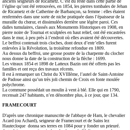
anciens seigneurs de Ricametz. C’est du reste dans cette partie de
l’église qu’ont été retrouvées, en 1854, les pierres tombales de Jehan
de Ricametz et de Catherine de Barbançon, sa femme : elles étaient
renfermées dans une sorte de niche pratiquée dans l’épaisseur de la
muraille du chœur, et dissimulées derrière une légère paroi. Ces
dalles tumulaires, classés aux Monuments Historiques en 1908, en
pierre noire de Tournai et sculptées en haut relief, ont été encastrées
dans le mur, à peu près à l’endroit où elles avaient été découvertes.
Le beffroi contenait trois cloches, dont deux d’entr’elles furent
enlevées à la Révolution, la troisième refondue en 1809.
Au dessus du beffroi, une grosse poutre de la charpente du clocher
nous donne la date de la construction de la flèche : 1699.
Les vitraux 1854 et 1898 de Latteux Bazin ont été offerts pas les
familles et ont reçu des travaux récents.
Il est à remarquer un Christ du XVIIIème, l’autel de Saint-Antoine
de Padoue ainsi qu’un très joli chemin de Croix en fonte moulée
polychrome.
La commune possédait un moulin à vent à blé. Elle qui en 1790,
recensait 247 habitants, n’en dénombre plus, à ce jour, que 134.
FRAMECOURT
D'après une chronique manuscrite de l'abbaye de Ham, le chevalier
Acard (ou Achard), seigneur de Framecourt et de Sains lez
Hautecloque donna ses terres en 1084 pour y fonder un prieuré.