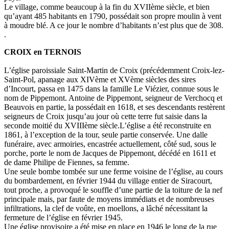
Le village, comme beaucoup à la fin du XVIIème siècle, et bien
qu’ayant 485 habitants en 1790, possédait son propre moulin à vent
à moudre blé. A ce jour le nombre d’habitants n’est plus que de 308.
.
CROIX en TERNOIS
L’église paroissiale Saint-Martin de Croix (précédemment Croix-lez-
Saint-Pol, apanage aux XIVème et XVème siècles des sires
d’Incourt, passa en 1475 dans la famille Le Viézier, connue sous le
nom de Pippemont. Antoine de Pippemont, seigneur de Verchocq et
Beauvois en partie, la possédait en 1618, et ses descendants restèrent
seigneurs de Croix jusqu’au jour où cette terre fut saisie dans la
seconde moitié du XVIIIème siècle.L’église a été reconstruite en
1861, à l’exception de la tour, seule partie conservée. Une dalle
funéraire, avec armoiries, encastrée actuellement, côté sud, sous le
porche, porte le nom de Jacques de Pippemont, décédé en 1611 et
de dame Philipe de Fiennes, sa femme.
Une seule bombe tombée sur une ferme voisine de l’église, au cours
du bombardement, en février 1944 du village entier de Siracourt,
tout proche, a provoqué le souffle d’une partie de la toiture de la nef
principale mais, par faute de moyens immédiats et de nombreuses
infiltrations, la clef de voûte, en moellons, a lâché nécessitant la
fermeture de l’église en février 1945.
Une église provisoire a été mise en place en 1946 le long de la rue