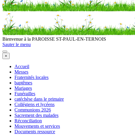
Bienvenue à la PAROISSE ST-PAUL-EN-TERNOIS
Sauter le menu
×
Accueil
Messes
Fraternités locales
baptêmes
Mariages
Funérailles
catéchèse dans le primaire
Collégiens et lycéens
Communions 2026
Sacrement des malades
Réconciliation
Mouvements et services
Documents ressource