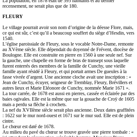
La population, en 1878 était de 395 habitants et au dernier
recensement, ne serait plus que de 180.
FLEURY
Le village pourrait avoir son nom d’origine de la déesse Flore, mais,
ce qui est sûr, c’est qu’il a beaucoup souffert du siège d’Hesdin, vers
1540.
L’église paroissiale de Fleury, sous le vocable Notre-Dame, remonte
au XVème siècle. Elle dépendait du doyenné de Frévent, diocèse de
Boulogne. Elle est construite en pierre en 1560 à une seule nef. Sur
la gauche, une chapelle en forme de bras de transept sous laquelle
furent enterrés des membres de la famille de Cunchy, une vieille
famille ayant résidé à Fleury, et qui portait armes De gueules à la
fasse vivrée d’argent. Une ancienne cloche avait une inscription : «
Jean de Cunchy, écuyer, seigneur de Tremblay, Fleury, Brévillers et
autres lieux et Marie Eléonore de Cunchy, nommée Marie 1671 ».
La tour carrée, de 1678 est aussi en pierres, cassée et éclairée par des
baies ogivales. Elle est la même que sur la gouache de Croÿ de 1605
mais a perdu sa flèche à crochets.
La nef du XVIIème siècle serait plus ancienne. Deux dates graffitées
: 1622 sur le mur nord-ouest et 1671 sur le mur sud. Elle est de plein
cintre.
Le chœur est daté de 1678.
Au milieu du pavé du chœur se trouve gravée une pierre tombale : «