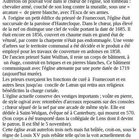
Autrefois on pouvait voir dans le chœur de l'église, son tombeau :
chevalier armé, couché de son long contre la muraille, sous une «
arcature « de pierre blanche, avec l'Escu de ses armes.
A l'origine un petit édifice du prieuré de Framecourt, l'église était
succursale de la paroisse d'Hautecloque. Dans le chœur, plus élevé
de la nef on distingue une clef de voûte portant la date de 1685. Il
était encore en 1856, couvert en chaume mais en grand état de
vétusté, par contre la charpente n'était pas endommagée. Une vente
d'arbres sur le territoire communal a été décidée et le produit a été
employé pour les travaux de couverture en ardoises en 1858.
De l'ancien prieuré Saint Wulfran, il reste un corps de bâtiment, à
un étage, construit en briques et en pierres blanches, Ce bâtiment
communiquait avec l'église attenante par une porte datée de 1719
(aujourd'hui murée).
Les prieurs exerçaient les fonctions de curé à Framecourt et en
autres lieux jusqu'au concile de Latran qui retira aux religieux
bénédictins la charge curiale.
L'église actuelle conserve des vestiges importants ; voûte en pierre,
de style ogival avec retombées d'arceaux reposants sur des consoles
; chœur séparé de la nef par une arcade de même style. Elle est
dédiée à Saint-Wulgan, évêque né à Canterbury, qui mourut en 570.
(Son corps a été transporté dans la collégiale de Lens dont il devint
le patron. Il est fêté le 5 novembre).
Cette église avait autrefois trois nefs mais fut brûlée, croit-on, sous le
règne de Louis XV puis rebâtie telle qu'on la voit actuellement du