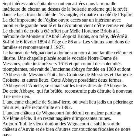
Sept intéressantes épitaphes sont encastrées dans la muraille
intérieure du chœur, au dessus de la boiserie moderne qui le revêt
dans le bas : trois du côté de l’Evangile, et quatre du côté de l’Epître.
La clef imposante de l’église ouvre accès sur un intérieur avec
mobilier de grande beauté et la décoration vient d’être remise en état.
Le chemin de croix a été offert par Melle Hortense Briois à la
mémoire de Monsieur l’Abbé Léopold Briois, son frère, décédé à
St-Pol le 6 février 1894 à l’âge de 86 ans. Les vitraux sont dons de
familles et remonteraient à 1927.
Le hameau de Wignacourt a donné son nom à une famille célèbre et
illustre. Une chapelle placée sous le vocable Notre-Dame de
Messines, culte instauré vers 1616 et qui connut des solennités
triomphantes, relevait de l’ancienne abbaye fondée en 1080 et dont
l’Abbesse de Messines était alors Contesse de Messines et Dame de
Croisette, et autres lieux. Cette Abbaye possédant deux fermes,
l’Abbaye et l’Abiette, se situait sur les terres dites de l’Abbayette.
De cette Abbaye, qui fut brûlée, reconstruite puis détruite à nouveau,
il ne reste rien.
L’ancienne chapelle de Saint-Pierre, où avait lieu jadis un pèlerinage
très suivi, a été reconstruite en 1892.
L’ancien château de Wignacourt fut détruit en majeur partie au
XVIème siècle. Il en restait naguère d’imposantes ruines.
Aujourd’hui, le vieux donjon des Wignacourt a subi le sort du
château d’Anvin et de bien d’autres constructions féodales de notre
pays.