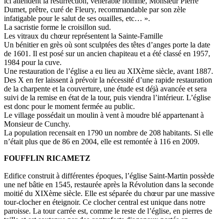
ici attendent la résurrection, vénérable homme, Monsieur Pierre
Dumet, prêtre, curé de Fleury, recommandable par son zèle
infatigable pour le salut de ses ouailles, etc… ».
La sacristie forme le croisillon sud.
Les vitraux du chœur représentent la Sainte-Famille
Un bénitier en grès où sont sculptées des têtes d’anges porte la date
de 1601. Il est posé sur un ancien chapiteau et a été classé en 1957,
1984 pour la cuve.
Une restauration de l’église a eu lieu au XIXème siècle, avant 1887.
Des X en fer laissent à prévoir la nécessité d’une rapide restauration
de la charpente et la couverture, une étude est déjà avancée et sera
suivi de la remise en état de la tour, puis viendra l’intérieur. L’église
est donc pour le moment fermée au public.
Le village possédait un moulin à vent à moudre blé appartenant à
Monsieur de Cunchy.
La population recensait en 1790 un nombre de 208 habitants. Si elle
n’était plus que de 86 en 2004, elle est remontée à 116 en 2009.
FOUFFLIN RICAMETZ
Edifice construit à différentes époques, l’église Saint-Martin possède
une nef bâtie en 1545, restaurée après la Révolution dans la seconde
moitié du XIXème siècle. Elle est séparée du chœur par une massive
tour-clocher en éteignoir. Ce clocher central est unique dans notre
paroisse. La tour carrée est, comme le reste de l’église, en pierres de