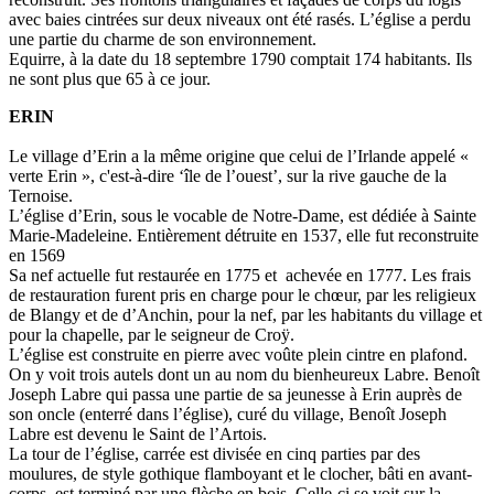
avec baies cintrées sur deux niveaux ont été rasés. L’église a perdu
une partie du charme de son environnement.
Equirre, à la date du 18 septembre 1790 comptait 174 habitants. Ils
ne sont plus que 65 à ce jour.
ERIN
Le village d’Erin a la même origine que celui de l’Irlande appelé «
verte Erin », c'est-à-dire ‘île de l’ouest’, sur la rive gauche de la
Ternoise.
L’église d’Erin, sous le vocable de Notre-Dame, est dédiée à Sainte
Marie-Madeleine. Entièrement détruite en 1537, elle fut reconstruite
en 1569
Sa nef actuelle fut restaurée en 1775 et achevée en 1777. Les frais
de restauration furent pris en charge pour le chœur, par les religieux
de Blangy et de d’Anchin, pour la nef, par les habitants du village et
pour la chapelle, par le seigneur de Croÿ.
L’église est construite en pierre avec voûte plein cintre en plafond.
On y voit trois autels dont un au nom du bienheureux Labre. Benoît
Joseph Labre qui passa une partie de sa jeunesse à Erin auprès de
son oncle (enterré dans l’église), curé du village, Benoît Joseph
Labre est devenu le Saint de l’Artois.
La tour de l’église, carrée est divisée en cinq parties par des
moulures, de style gothique flamboyant et le clocher, bâti en avant-
corps, est terminé par une flèche en bois. Celle-ci se voit sur la