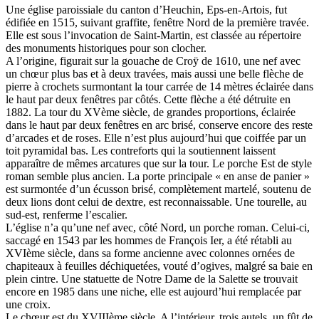
Une église paroissiale du canton d’Heuchin, Eps-en-Artois, fut
édifiée en 1515, suivant graffite, fenêtre Nord de la première travée.
Elle est sous l’invocation de Saint-Martin, est classée au répertoire
des monuments historiques pour son clocher.
A l’origine, figurait sur la gouache de Croÿ de 1610, une nef avec
un chœur plus bas et à deux travées, mais aussi une belle flèche de
pierre à crochets surmontant la tour carrée de 14 mètres éclairée dans
le haut par deux fenêtres par côtés. Cette flèche a été détruite en
1882. La tour du XVème siècle, de grandes proportions, éclairée
dans le haut par deux fenêtres en arc brisé, conserve encore des reste
d’arcades et de roses. Elle n’est plus aujourd’hui que coiffée par un
toit pyramidal bas. Les contreforts qui la soutiennent laissent
apparaître de mêmes arcatures que sur la tour. Le porche Est de style
roman semble plus ancien. La porte principale « en anse de panier »
est surmontée d’un écusson brisé, complètement martelé, soutenu de
deux lions dont celui de dextre, est reconnaissable. Une tourelle, au
sud-est, renferme l’escalier.
L’église n’a qu’une nef avec, côté Nord, un porche roman. Celui-ci,
saccagé en 1543 par les hommes de François Ier, a été rétabli au
XVIème siècle, dans sa forme ancienne avec colonnes ornées de
chapiteaux à feuilles déchiquetées, vouté d’ogives, malgré sa baie en
plein cintre. Une statuette de Notre Dame de la Salette se trouvait
encore en 1985 dans une niche, elle est aujourd’hui remplacée par
une croix.
Le chœur est du XVIIIème siècle. A l’intérieur, trois autels, un fût de