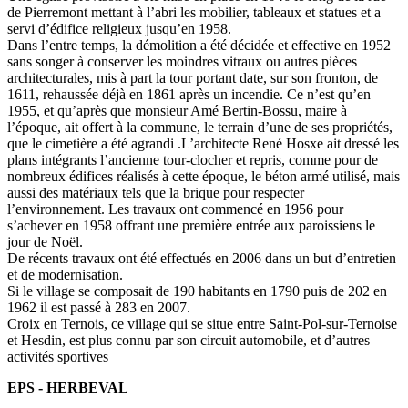
de Pierremont mettant à l’abri les mobilier, tableaux et statues et a
servi d’édifice religieux jusqu’en 1958.
Dans l’entre temps, la démolition a été décidée et effective en 1952
sans songer à conserver les moindres vitraux ou autres pièces
architecturales, mis à part la tour portant date, sur son fronton, de
1611, rehaussée déjà en 1861 après un incendie. Ce n’est qu’en
1955, et qu’après que monsieur Amé Bertin-Bossu, maire à
l’époque, ait offert à la commune, le terrain d’une de ses propriétés,
que le cimetière a été agrandi .L’architecte René Hosxe ait dressé les
plans intégrants l’ancienne tour-clocher et repris, comme pour de
nombreux édifices réalisés à cette époque, le béton armé utilisé, mais
aussi des matériaux tels que la brique pour respecter
l’environnement. Les travaux ont commencé en 1956 pour
s’achever en 1958 offrant une première entrée aux paroissiens le
jour de Noël.
De récents travaux ont été effectués en 2006 dans un but d’entretien
et de modernisation.
Si le village se composait de 190 habitants en 1790 puis de 202 en
1962 il est passé à 283 en 2007.
Croix en Ternois, ce village qui se situe entre Saint-Pol-sur-Ternoise
et Hesdin, est plus connu par son circuit automobile, et d’autres
activités sportives
EPS - HERBEVAL